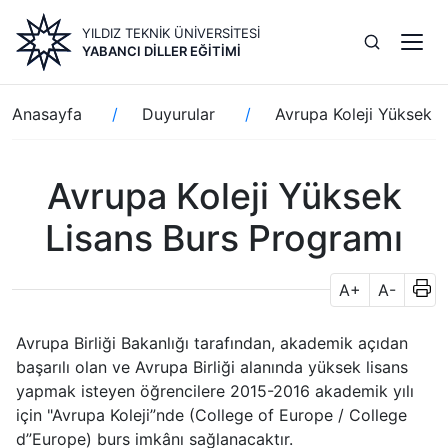
Ana
YILDIZ TEKNİK ÜNİVERSİTESİ
içeriğe
YABANCI DILLER EĞITIMI
atla
Sayfa
Anasayfa
Duyurular
Avrupa Koleji Yüksek L
yolu
Avrupa Koleji Yüksek
Lisans Burs Programı
A+
A-
Avrupa Birliği Bakanlığı tarafından, akademik açıdan
başarılı olan ve Avrupa Birliği alanında yüksek lisans
yapmak isteyen öğrencilere 2015-2016 akademik yılı
için "Avrupa Koleji”nde (College of Europe / College
d”Europe) burs imkânı sağlanacaktır.