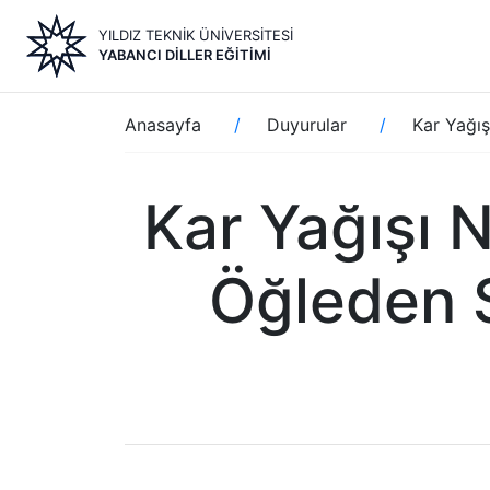
Ana
YILDIZ TEKNİK ÜNİVERSİTESİ
içeriğe
YABANCI DILLER EĞITIMI
atla
Sayfa
Anasayfa
Duyurular
Kar Yağış
yolu
Kar Yağışı 
Öğleden 