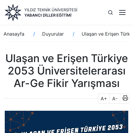
Ana
YILDIZ TEKNİK ÜNİVERSİTESİ
içeriğe
YABANCI DILLER EĞITIMI
atla
Sayfa
Anasayfa
Duyurular
Ulaşan ve Erişen Türki
yolu
Ulaşan ve Erişen Türkiye
2053 Üniversitelerarası
Ar-Ge Fikir Yarışması
A+
A-