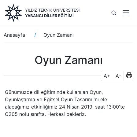
Ana
YILDIZ TEKNİK ÜNİVERSİTESİ
içeriğe
YABANCI DILLER EĞITIMI
atla
Sayfa
Anasayfa
Oyun Zamanı
yolu
Oyun Zamanı
A+
A-
Günümüzde dil eğitiminde kullanılan Oyun,
Oyunlaştırma ve Eğitsel Oyun Tasarımı'nı ele
alacağımız etkinliğimiz 24 Nisan 2019, saat 13:00'te
C205 nolu sınıfta. Herkesi bekleriz.