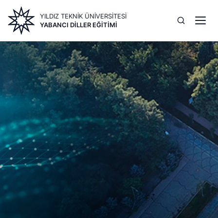
Ana
YILDIZ TEKNİK ÜNİVERSİTESİ
içeriğe
YABANCI DILLER EĞITIMI
atla
Image